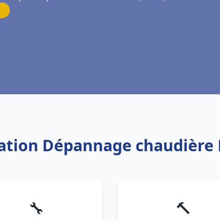
llation Dépannage chaudière 
🔧
🔨