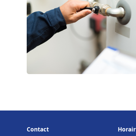
Contact
Horair