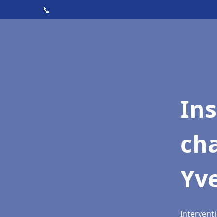
📞
In
cha
Yv
Interventi