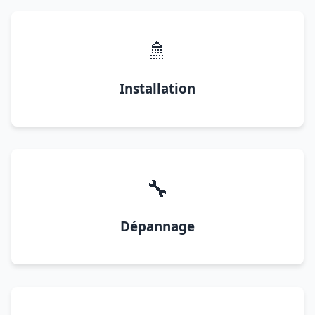
🚿
Installation
🔧
Dépannage