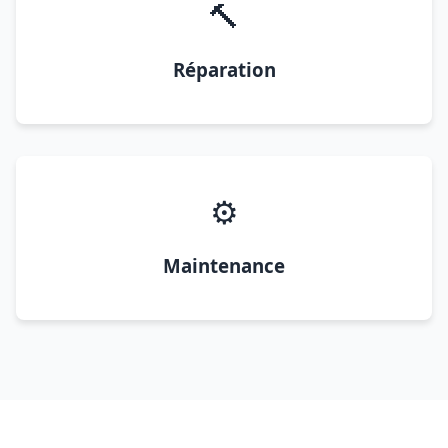
🔨
Réparation
⚙️
Maintenance