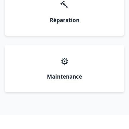
🔨
Réparation
⚙️
Maintenance