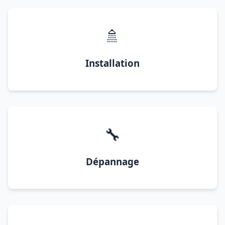
🚿
Installation
🔧
Dépannage