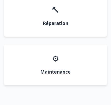
🔨
Réparation
⚙️
Maintenance