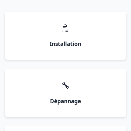
🚿
Installation
🔧
Dépannage