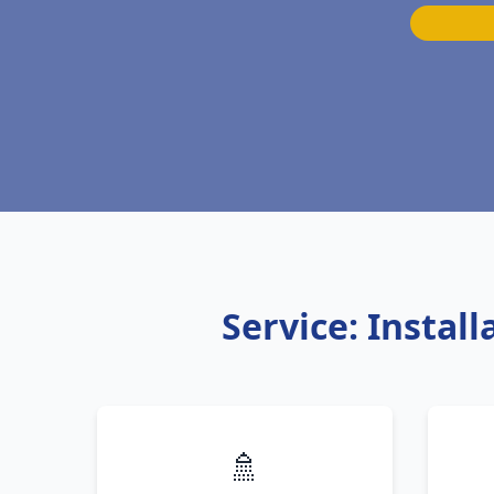
Service: Instal
🚿