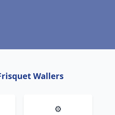
Frisquet Wallers
⚙️