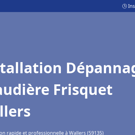
🕒 In
stallation Dépanna
udière Frisquet
llers
on rapide et professionnelle à Wallers (59135)