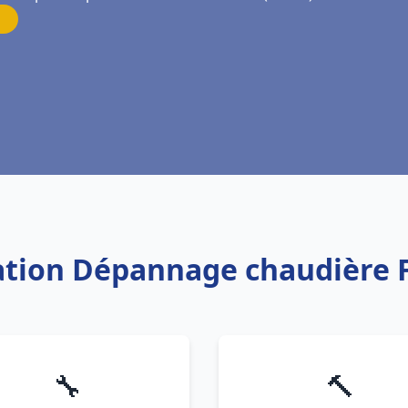
lation Dépannage chaudière 
🔧
🔨