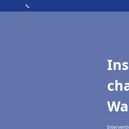
📞
In
cha
Wa
Interventi