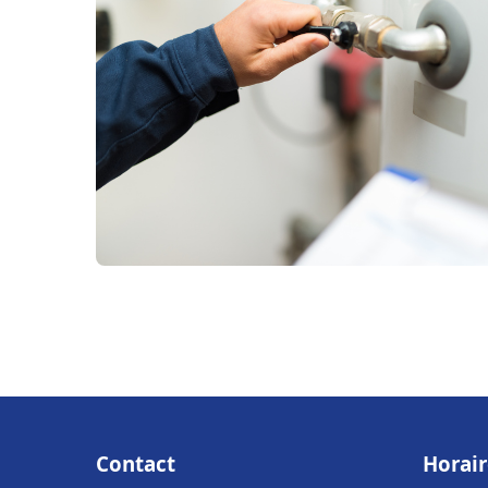
Contact
Horair