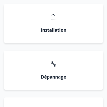
🚿
Installation
🔧
Dépannage