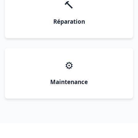
🔨
Réparation
⚙️
Maintenance