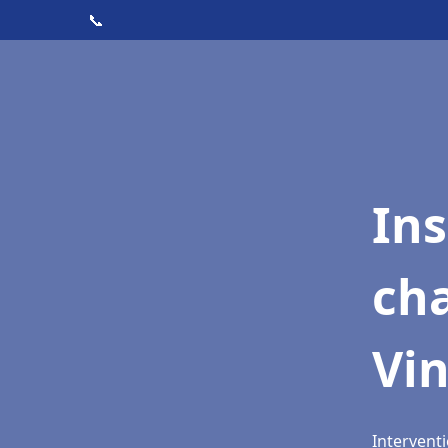
📞
In
cha
Vin
Interventi