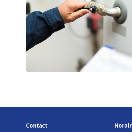
Contact
Horair