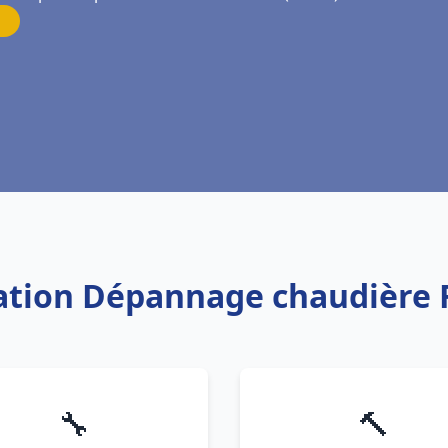
lation Dépannage chaudière 
🔧
🔨