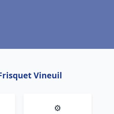
Frisquet Vineuil
⚙️