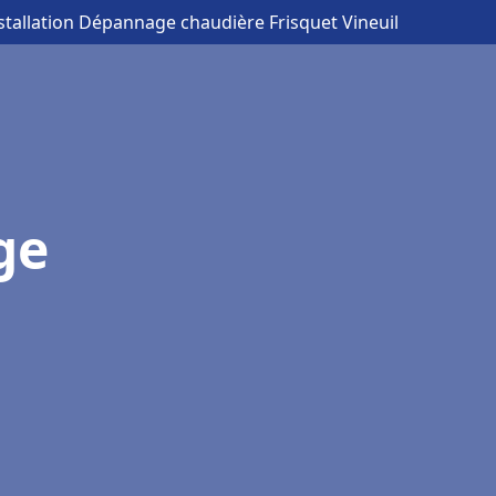
nstallation Dépannage chaudière Frisquet Vineuil
ge