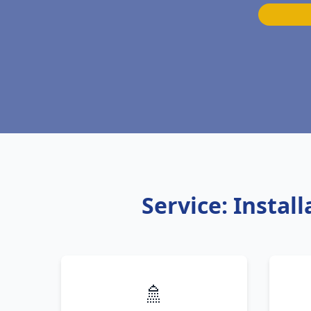
Service: Instal
🚿