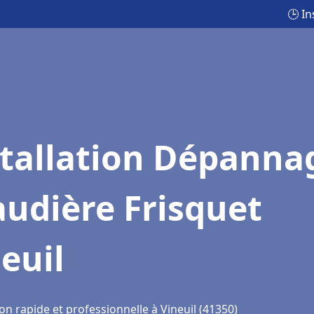
🕒 I
stallation Dépanna
udière Frisquet
euil
on rapide et professionnelle à Vineuil (41350)