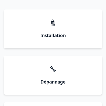
🚿
Installation
🔧
Dépannage