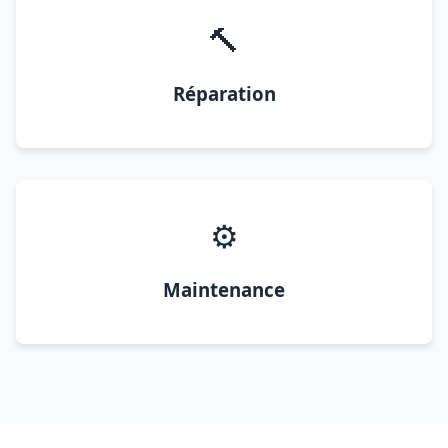
🔨
Réparation
⚙️
Maintenance