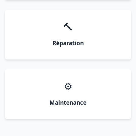
🔨
Réparation
⚙️
Maintenance