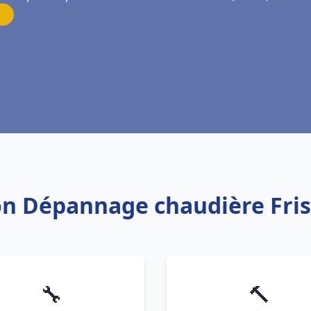
ion Dépannage chaudière Fris
🔧
🔨