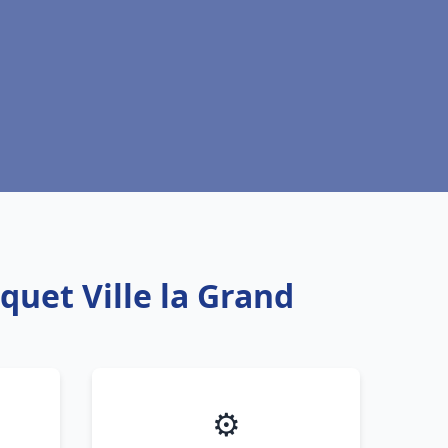
quet Ville la Grand
⚙️