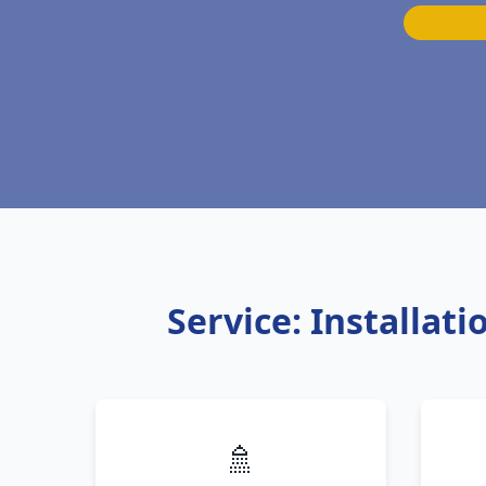
Service: Installat
🚿