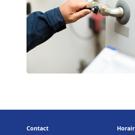
Contact
Horair