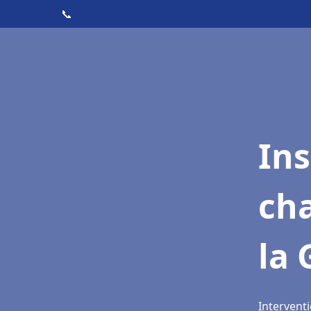
📞
In
cha
la
Interventi