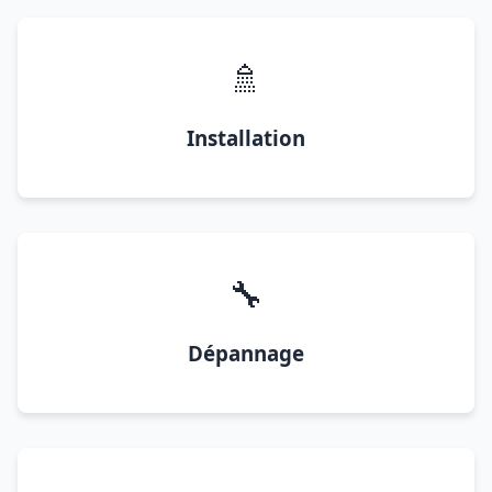
🚿
Installation
🔧
Dépannage