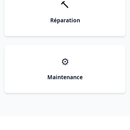
🔨
Réparation
⚙️
Maintenance