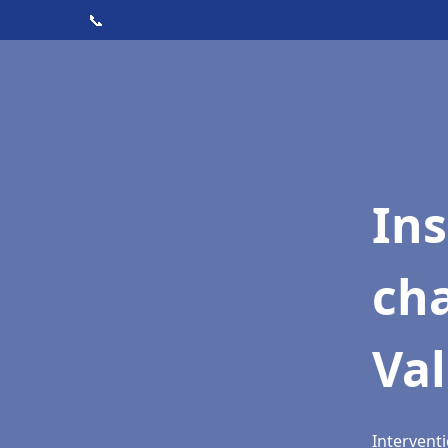
📞
In
cha
Val
Interventi