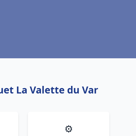
uet La Valette du Var
⚙️