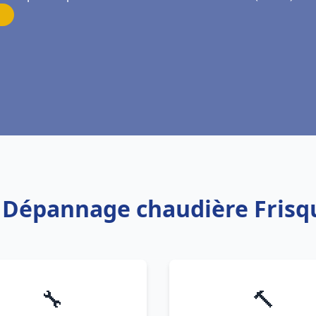
n Dépannage chaudière Frisq
🔧
🔨