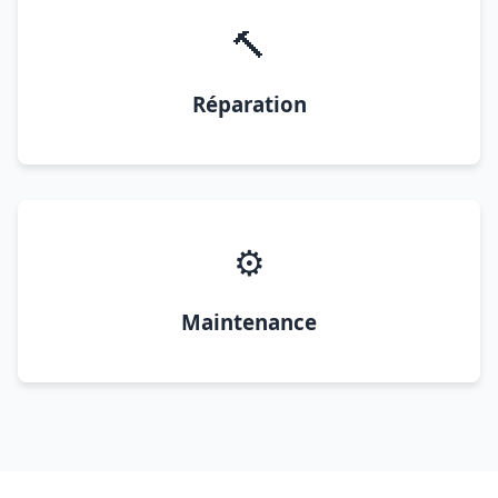
🔨
Réparation
⚙️
Maintenance