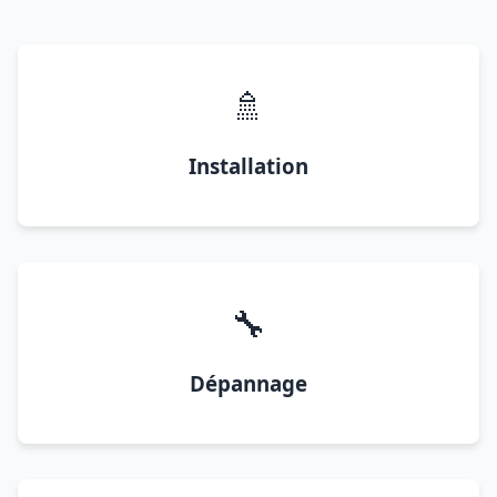
🚿
Installation
🔧
Dépannage