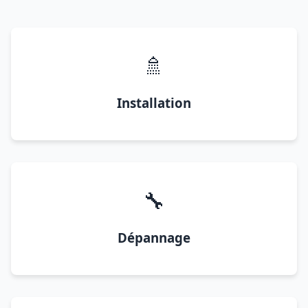
🚿
Installation
🔧
Dépannage