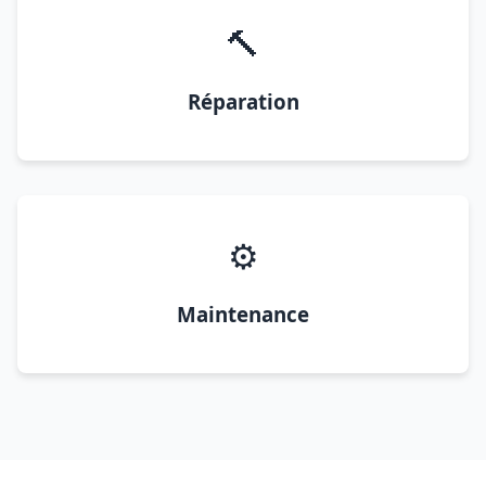
🔨
Réparation
⚙️
Maintenance