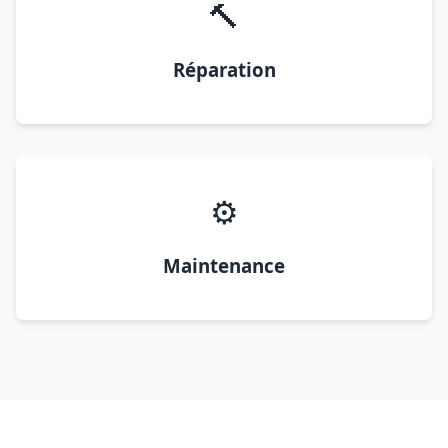
🔨
Réparation
⚙️
Maintenance