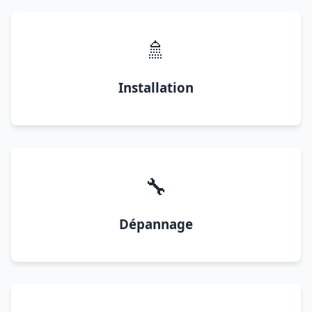
🚿
Installation
🔧
Dépannage