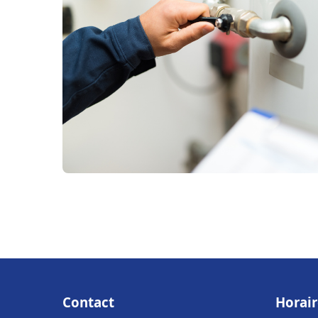
Contact
Horair