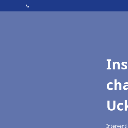
📞
In
cha
Uc
Intervent