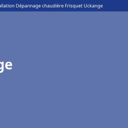
tallation Dépannage chaudière Frisquet Uckange
ge