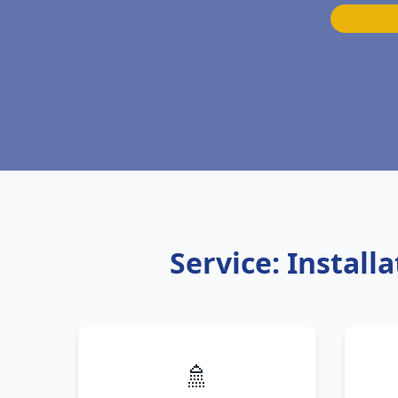
Service: Instal
🚿