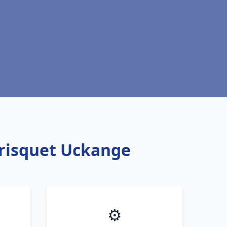
Frisquet Uckange
⚙️