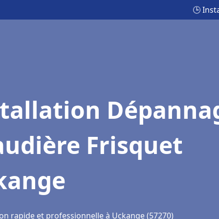
🕒 Ins
stallation Dépanna
udière Frisquet
kange
ion rapide et professionnelle à Uckange (57270)