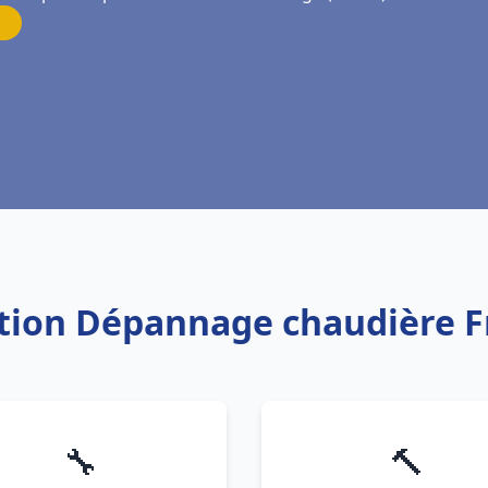
lation Dépannage chaudière 
🔧
🔨