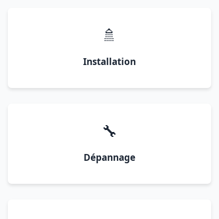
🚿
Installation
🔧
Dépannage