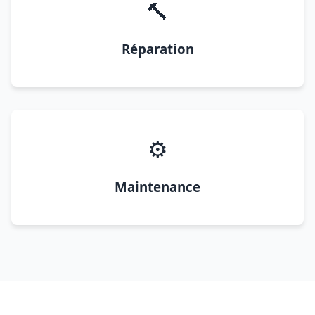
🔨
Réparation
⚙️
Maintenance