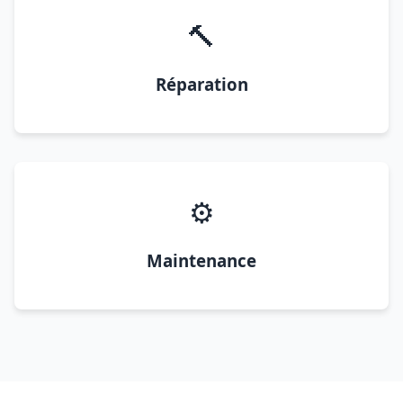
🔨
Réparation
⚙️
Maintenance