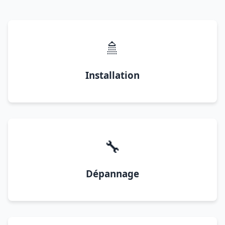
🚿
Installation
🔧
Dépannage