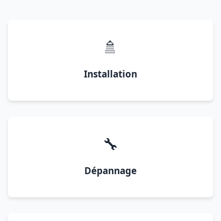
🚿
Installation
🔧
Dépannage