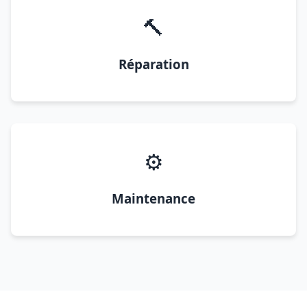
🔨
Réparation
⚙️
Maintenance