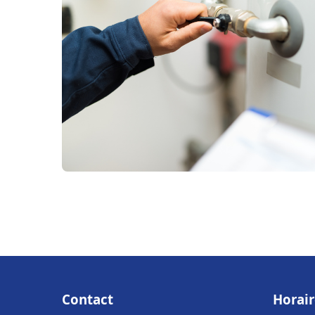
Contact
Horair