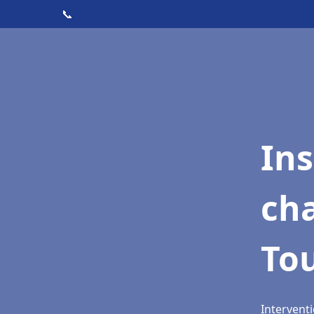
📞
In
cha
Tou
Interventi