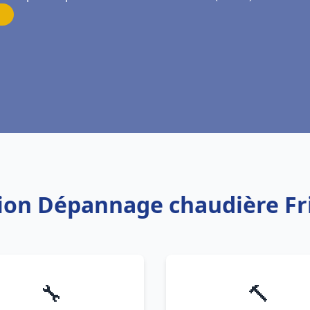
tion Dépannage chaudière Fr
🔧
🔨