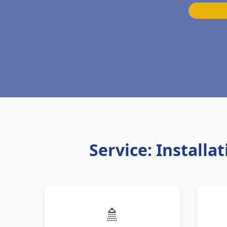
Service: Installa
🚿