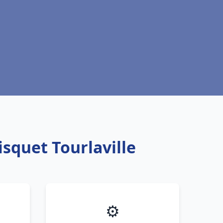
isquet Tourlaville
⚙️