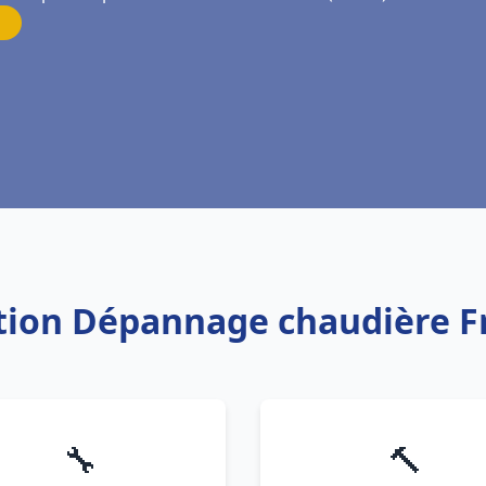
lation Dépannage chaudière F
🔧
🔨