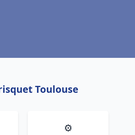
risquet Toulouse
⚙️