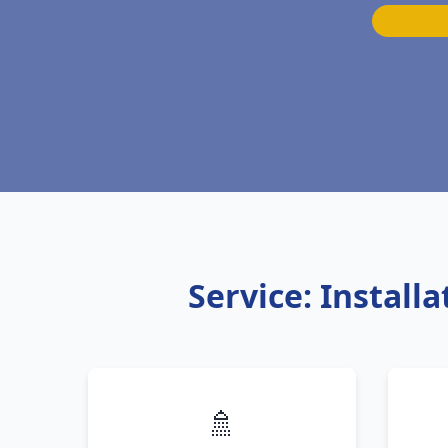
Service: Instal
🚿