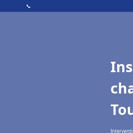
📞
In
cha
To
Interventi