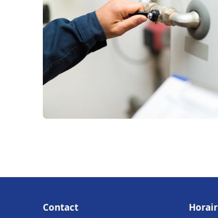
Contact
Horair