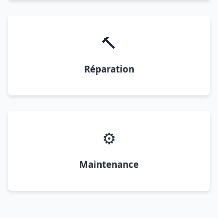
🔨
Réparation
⚙️
Maintenance