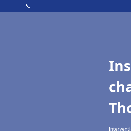
📞
In
cha
Tho
Interventi