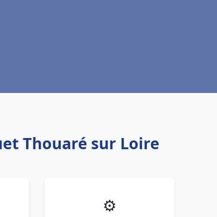
uet Thouaré sur Loire
⚙️