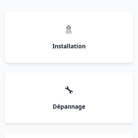
🚿
Installation
🔧
Dépannage