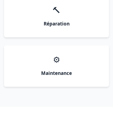
🔨
Réparation
⚙️
Maintenance