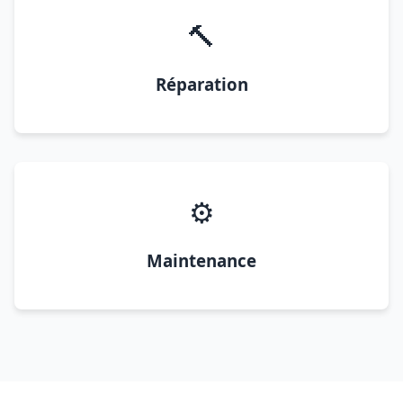
🔨
Réparation
⚙️
Maintenance