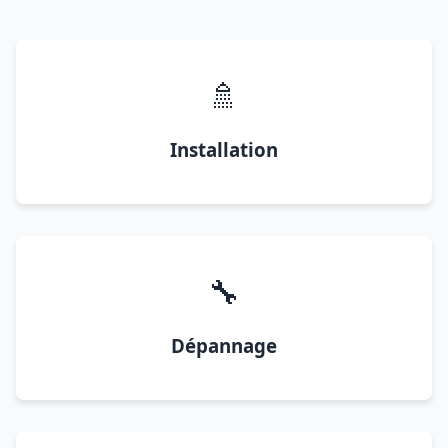
🚿
Installation
🔧
Dépannage