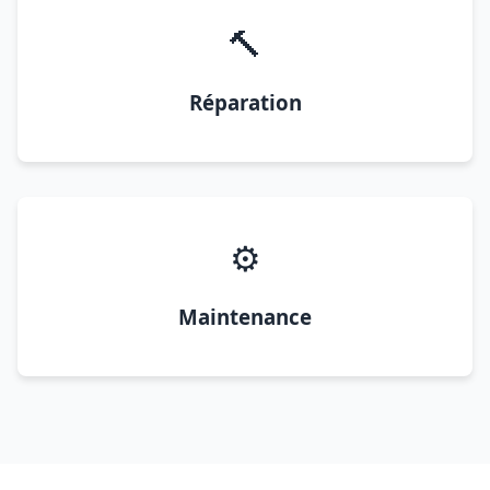
🔨
Réparation
⚙️
Maintenance