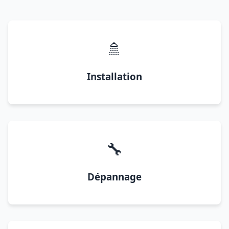
🚿
Installation
🔧
Dépannage