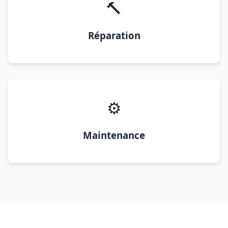
🔨
Réparation
⚙️
Maintenance