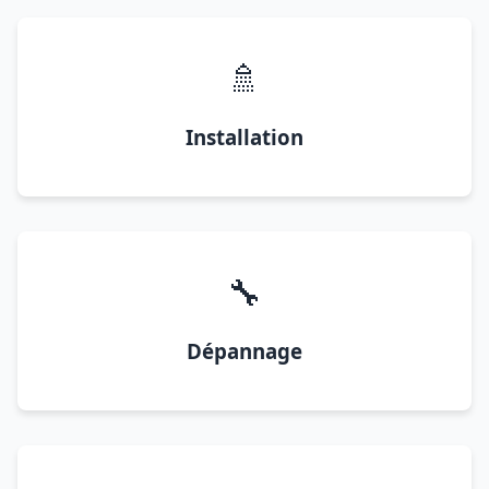
🚿
Installation
🔧
Dépannage