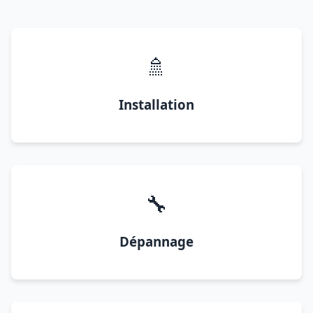
🚿
Installation
🔧
Dépannage