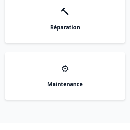
🔨
Réparation
⚙️
Maintenance