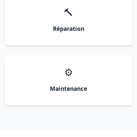
🔨
Réparation
⚙️
Maintenance