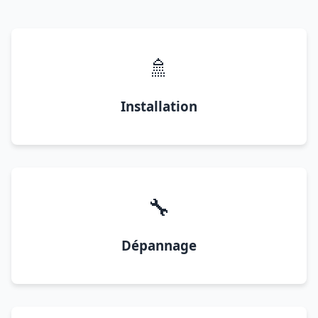
🚿
Installation
🔧
Dépannage