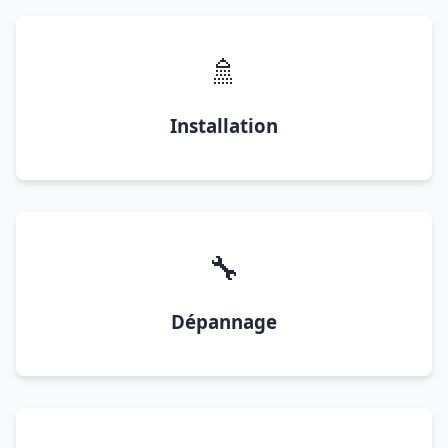
🚿
Installation
🔧
Dépannage