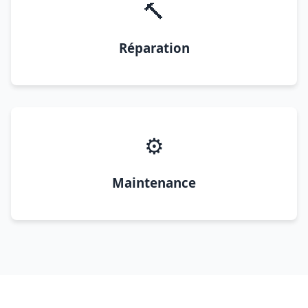
🔨
Réparation
⚙️
Maintenance