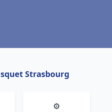
isquet Strasbourg
⚙️