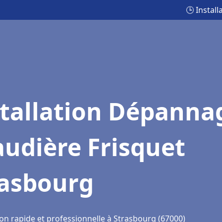
🕒 Instal
stallation Dépanna
udière Frisquet
rasbourg
ion rapide et professionnelle à Strasbourg (67000)