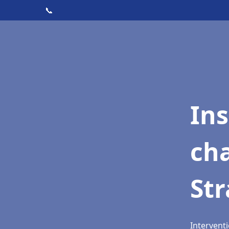
📞
In
cha
St
Intervent