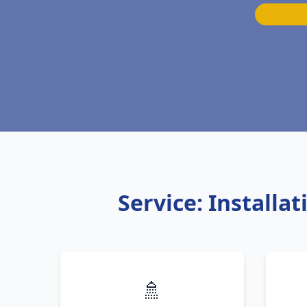
Service: Install
🚿