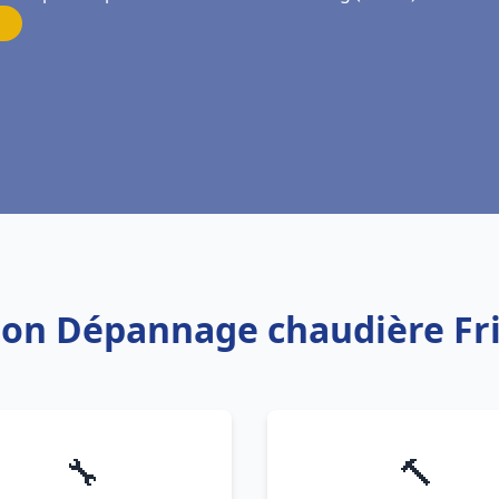
ation Dépannage chaudière Fr
🔧
🔨