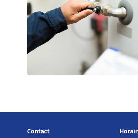
Contact
Horair