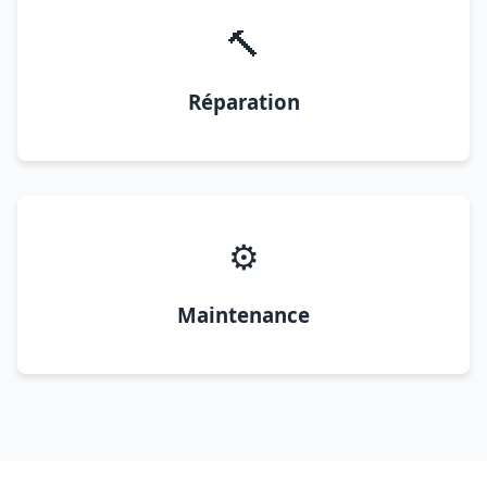
🔨
Réparation
⚙️
Maintenance