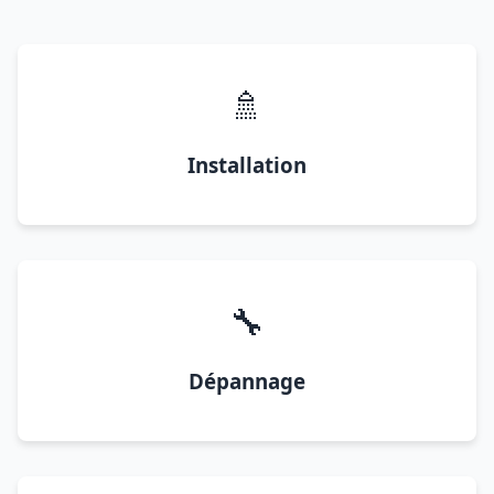
🚿
Installation
🔧
Dépannage