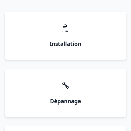
🚿
Installation
🔧
Dépannage