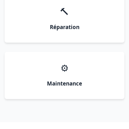
🔨
Réparation
⚙️
Maintenance