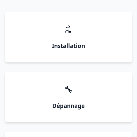
🚿
Installation
🔧
Dépannage