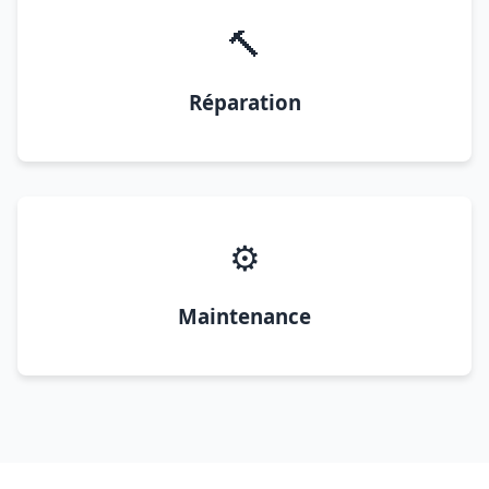
🔨
Réparation
⚙️
Maintenance