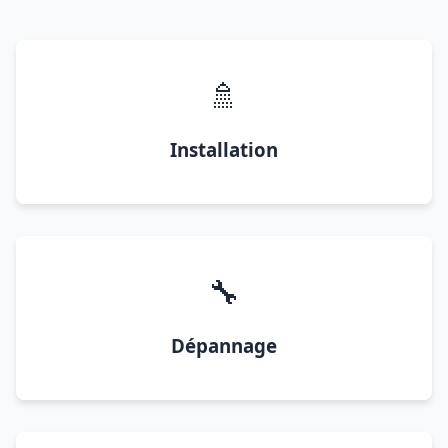
🚿
Installation
🔧
Dépannage