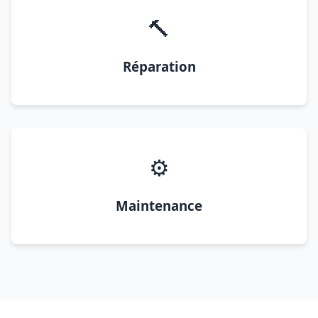
🔨
Réparation
⚙️
Maintenance