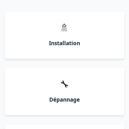
🚿
Installation
🔧
Dépannage