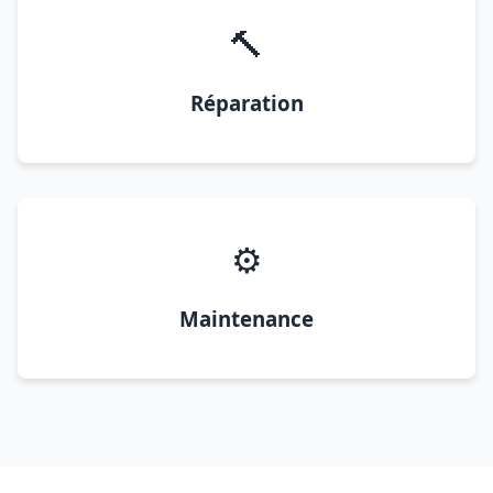
🔨
Réparation
⚙️
Maintenance