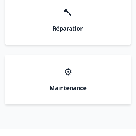
🔨
Réparation
⚙️
Maintenance