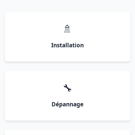
🚿
Installation
🔧
Dépannage