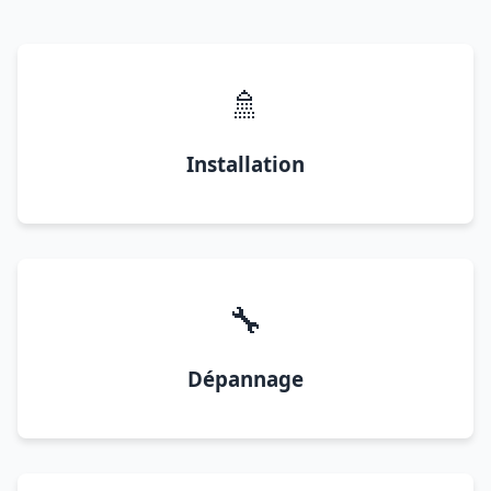
🚿
Installation
🔧
Dépannage