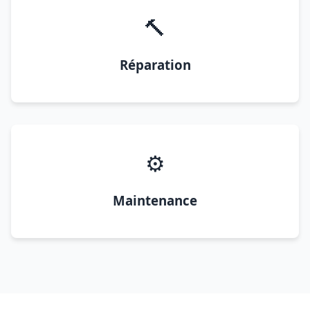
🔨
Réparation
⚙️
Maintenance