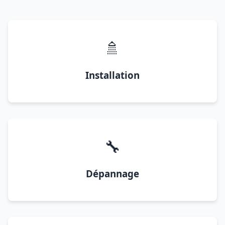
🚿
Installation
🔧
Dépannage