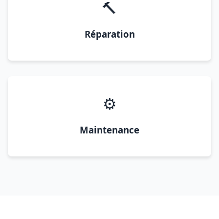
🔨
Réparation
⚙️
Maintenance