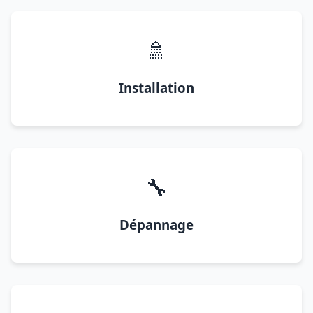
🚿
Installation
🔧
Dépannage