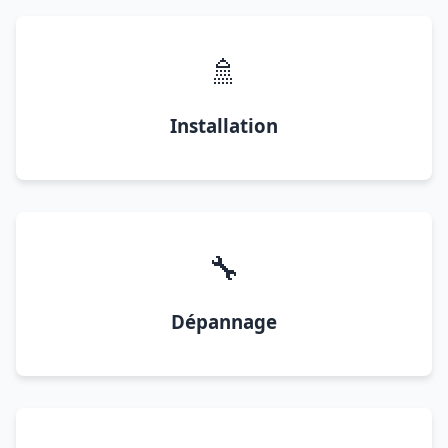
🚿
Installation
🔧
Dépannage