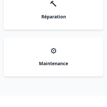
🔨
Réparation
⚙️
Maintenance