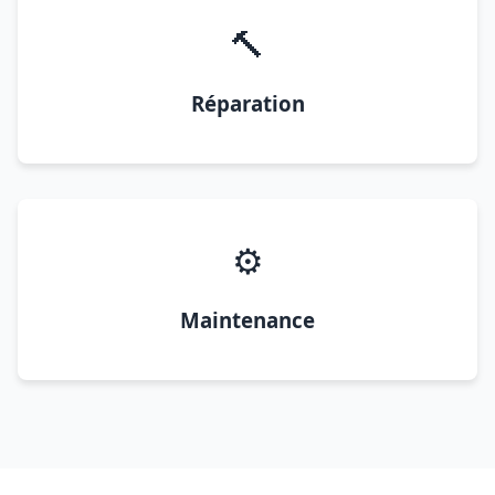
🔨
Réparation
⚙️
Maintenance