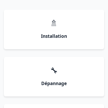
🚿
Installation
🔧
Dépannage