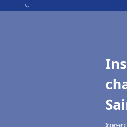
📞
In
cha
Sa
Intervent