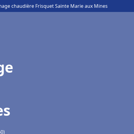
nnage chaudière Frisquet Sainte Marie aux Mines
ge
es
60)