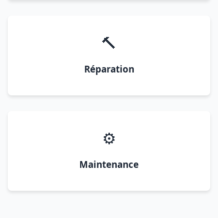
🔨
Réparation
⚙️
Maintenance