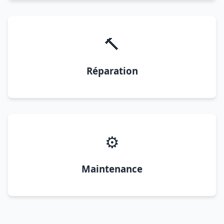
🔨
Réparation
⚙️
Maintenance