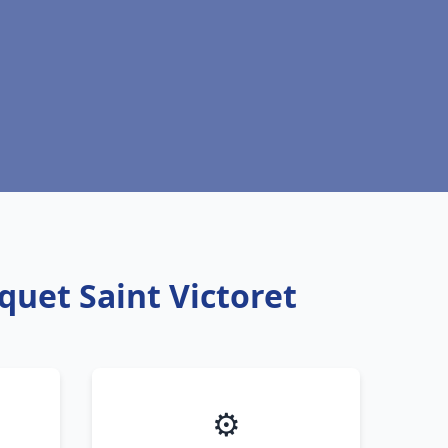
quet Saint Victoret
⚙️