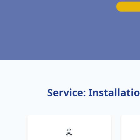
Service: Installat
🚿