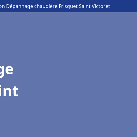
tion Dépannage chaudière Frisquet Saint Victoret
ge
int