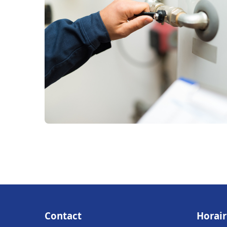
Contact
Horair