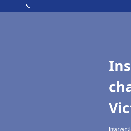
📞
In
cha
Vic
Interventi