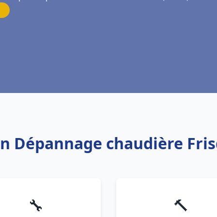
ion Dépannage chaudière Fris
🔧
🔨