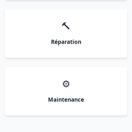
🔨
Réparation
⚙️
Maintenance