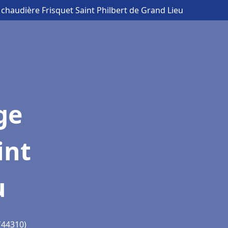
 chaudière Frisquet Saint Philbert de Grand Lieu
ge
int
u
(44310)