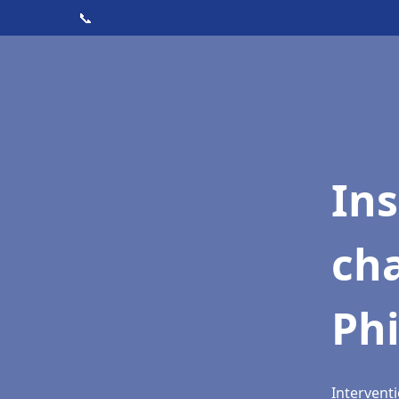
📞
In
cha
Phi
Interventi