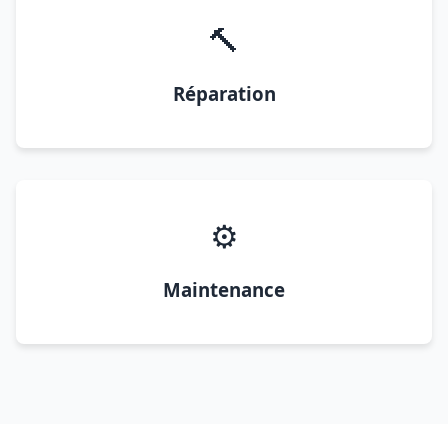
🔨
Réparation
⚙️
Maintenance