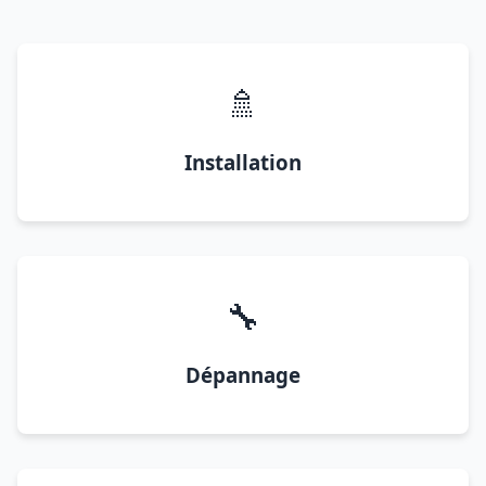
🚿
Installation
🔧
Dépannage