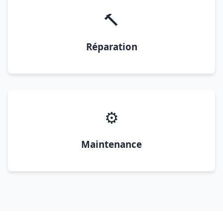
🔨
Réparation
⚙️
Maintenance