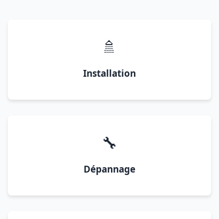
🚿
Installation
🔧
Dépannage